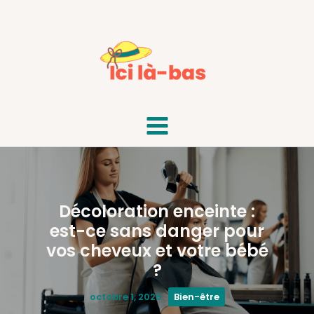
Aller
au
contenu
Décoloration enceinte :
est-ce sans danger pour
vos cheveux et votre bébé
?
octobre 1, 2025
Bien-être