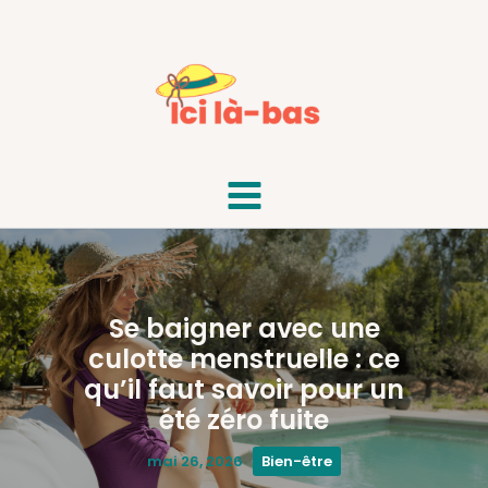
Aller
au
contenu
Se baigner avec une
culotte menstruelle : ce
qu’il faut savoir pour un
été zéro fuite
mai 26, 2026
Bien-être